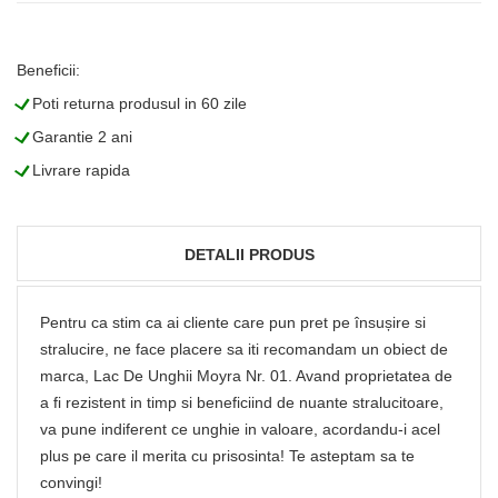
Beneficii:
L
Poti returna produsul in 60 zile
L
Garantie 2 ani
L
Livrare rapida
DETALII PRODUS
Pentru ca stim ca ai cliente care pun pret pe însușire si
stralucire, ne face placere sa iti recomandam un obiect de
marca, Lac De Unghii Moyra Nr. 01. Avand proprietatea de
a fi rezistent in timp si beneficiind de nuante stralucitoare,
va pune indiferent ce unghie in valoare, acordandu-i acel
plus pe care il merita cu prisosinta! Te asteptam sa te
convingi!