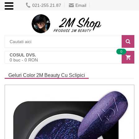
021-255.21.87
Email
0
COSUL DVS.
0
buc -
0
RON
Geluri Color 2M Beauty Cu Sclipici