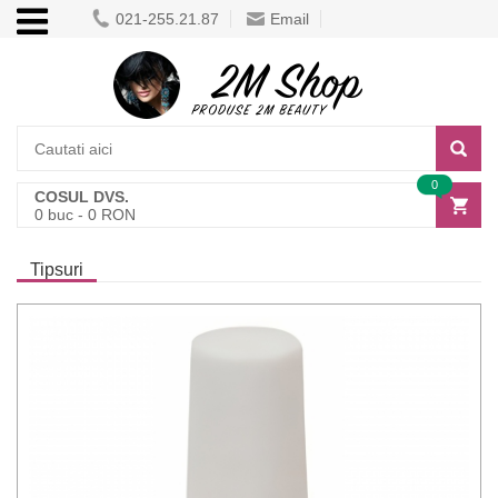
021-255.21.87
Email
0
COSUL DVS.
0
buc -
0
RON
Tipsuri