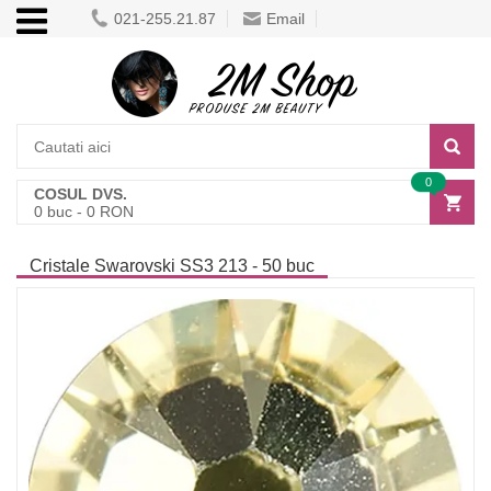
021-255.21.87
Email
0
COSUL DVS.
0
buc -
0
RON
Cristale Swarovski SS3 213 - 50 buc