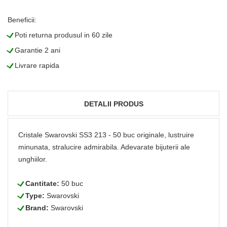
Beneficii:
L
Poti returna produsul in 60 zile
L
Garantie 2 ani
L
Livrare rapida
DETALII PRODUS
Cristale Swarovski SS3 213 - 50 buc originale, lustruire
minunata, stralucire admirabila. Adevarate bijuterii ale
unghiilor.
L
Cantitate:
50 buc
L
Type:
Swarovski
L
Brand:
Swarovski