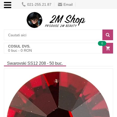
021-255.21.87
Email
0
COSUL DVS.
0
buc -
0
RON
Swarovski SS12 208 - 50 buc.