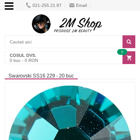
021-255.21.87
Email
0
COSUL DVS.
0
buc -
0
RON
Swarovski SS16 229 - 20 buc