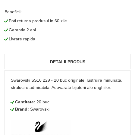
Beneficii:
L
Poti returna produsul in 60 zile
L
Garantie 2 ani
L
Livrare rapida
DETALII PRODUS
Swarovski SS16 229 - 20 buc originale, lustruire minunata,
stralucire admirabila. Adevarate bijuterii ale unghiilor.
L
Cantitate:
20 buc
L
Brand:
Swarovski