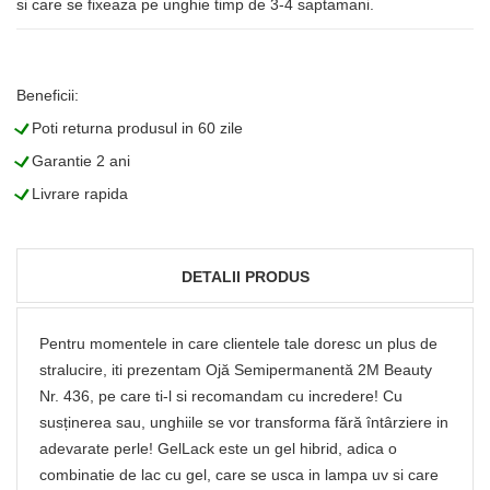
si care se fixeaza pe unghie timp de 3-4 saptamani.
Beneficii:
L
Poti returna produsul in 60 zile
L
Garantie 2 ani
L
Livrare rapida
DETALII PRODUS
Pentru momentele in care clientele tale doresc un plus de
stralucire, iti prezentam Ojă Semipermanentă 2M Beauty
Nr. 436, pe care ti-l si recomandam cu incredere! Cu
susținerea sau, unghiile se vor transforma fără întârziere in
adevarate perle! GelLack este un gel hibrid, adica o
combinatie de lac cu gel, care se usca in lampa uv si care