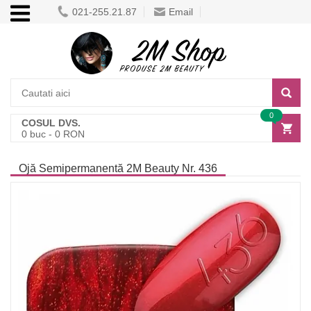
021-255.21.87
Email
0
COSUL DVS.
0
buc -
0
RON
Ojă Semipermanentă 2M Beauty Nr. 436