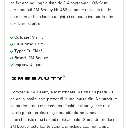
se fixeaza pe unghie timp de 3-4 saptamani. Ojă Semi
permanentă 2M Beauty Nr. 436 se poate aplica la fel de
usor cum ar fi un lac de unghii, si se poate indeparta prin
dizolvare si pilire.
L
Culoare:
Vișiniu
L
Cantitate:
13 ml
L
Type:
Cu Sidef
L
Brand:
2M Beauty
L
Import:
Ungaria
Compania 2M Beauty a fost fondată în urmă cu peste 20
de ani și astăzi este prezentă în mai multe țări. Ne străduim
să oferim produse de cea mai înaltă calitate și cele mai
fiabile pentru profesioniști, adaptându-ne la nevoile
manichiuristelor și la tendințele actuale. Gama de produse
2M Beauty este foarte variată și include cea mai amplă