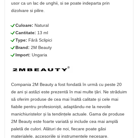
usor ca un lac de unghii, si se poate indeparta prin
dizolvare si pilire.
L
Culoare:
Natural
L
Cantitate:
13 ml
L
Type:
Fără Sclipici
L
Brand:
2M Beauty
L
Import:
Ungaria
Compania 2M Beauty a fost fondată în urmă cu peste 20
de ani și astăzi este prezentă în mai multe țări. Ne străduim
să oferim produse de cea mai înaltă calitate și cele mai
fiabile pentru profesioniști, adaptându-ne la nevoile
manichiuristelor și la tendințele actuale. Gama de produse
2M Beauty este foarte variată și include cea mai amplă
paletă de culori. Alături de noi, fiecare poate găsi
materialele, accesoriile și instrumentele necesare.