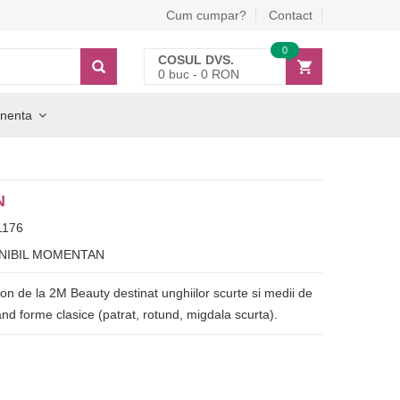
Cum cumpar?
Contact
0
COSUL DVS.
0
buc -
0
RON
nenta
N
1176
NIBIL MOMENTAN
on de la 2M Beauty destinat unghiilor scurte si medii de
nd forme clasice (patrat, rotund, migdala scurta).