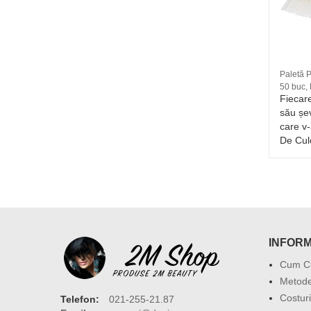
Matrita dizolvabila in apa - 20
Paletă P
50 buc,
stale,
6 RON
Fiecare
area
său șev
inedită
care v
De Cul
INFORM
Cum C
Metode
Costuri
Telefon:
021-255-21.87