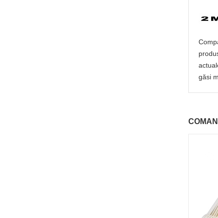
Compan
produs
actual
găsi m
COMAN