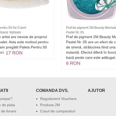
entru 50 De Culori
Praf de pigment 2M Beauty Mermai
 Brand: MyNails
Pastel Nr. 05
 artist are nevoie de propriul
Praf de pigment 2M Beauty M
alet. Asta este motivul pentru
Pastel Nr. 05 are un efect de 
-am pregătit Paleta Pentru 50
de sirenă, strălucirea fiind una
ori.
17 RON
instantă. Efectul diferă în func
bază peste care este adăugat.
6 RON
ATII
COMANDA DVS.
AJUTOR
umpar?
Regulament Vouchere
 de plata
Produse 2M
 de livrare
Cosul de cumparaturi