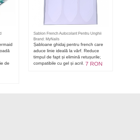
d
Sablon French Autocolant Pentru Unghii
Pensul
Brand: MyNails
capete
ermaid
Șabloane ghidaj pentru french care
Pensu
coadă
aduce linie ideală la vârf. Reduce
Beauty
timpul de fapt și elimină retușurile;
calita
ție de
compatibile cu gel și acril.
7 RON
unghii