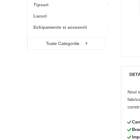
Tipsuri
Lacuri
Echipamente si accesorii
Toate Categoriile
DETA
Noul s
fabric
constr
L
Can
L
Bra
L
Imp