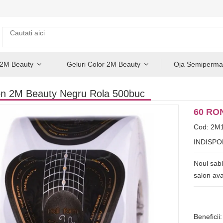
 2M Beauty
Geluri Color 2M Beauty
Oja Semiperma
on 2M Beauty Negru Rola 500buc
60 RO
Cod: 2M
INDISPO
Noul sabl
salon ava
Beneficii: