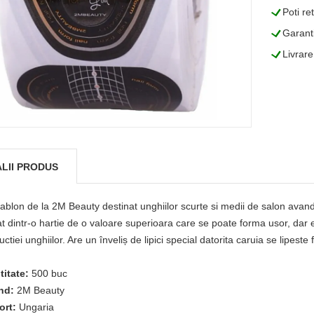
L
Poti re
L
Garanti
L
Livrare
LII PRODUS
ablon de la 2M Beauty destinat unghiilor scurte si medii de salon avand
at dintr-o hartie de o valoare superioara care se poate forma usor, dar e
uctiei unghiilor. Are un înveliș de lipici special datorita caruia se lipest
titate:
500 buc
nd:
2M Beauty
ort:
Ungaria