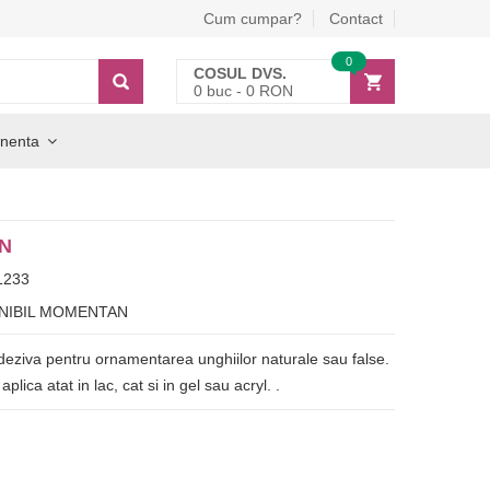
Cum cumpar?
Contact
0
COSUL DVS.
0
buc -
0
RON
nenta
ON
1233
NIBIL MOMENTAN
deziva pentru ornamentarea unghiilor naturale sau false.
plica atat in lac, cat si in gel sau acryl. .