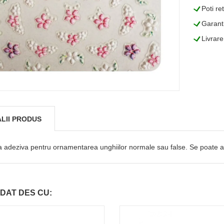
L
Poti re
L
Garanti
L
Livrare
LII PRODUS
a adeziva pentru ornamentarea unghiilor normale sau false. Se poate aplic
DAT DES CU: