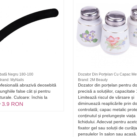
rbată Negru 180-100
Dozator Din Porțelan Cu Capac Met
Brand: MyNails
Brand: 2M Beauty
ofesională abrazivă deosebită
Dozator din porțelan pentru d
unghiile false cât și pentru
precisă a soluțiilor, capacitate
turale. Culoare: închis la
Limitează riscul de vărsare și
e
3.9 RON
diminuează reaplicările prin d
controlată; capac metalic prot
conținutul și prelungește viața
lichidului. Adecvat pentru acet
fixator gel sau soluții de curăț
pensulelor în salon sau acasă.