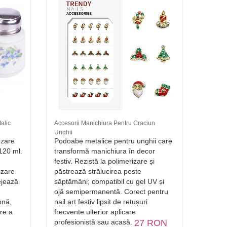
alic
Accesorii Manichiura Pentru Craciun
Freza D
Unghii
Brand:
ozare
Podoabe metalice pentru unghii care
Capăt 
 120 ml.
transformă manichiura în decor
îndepă
festiv. Rezistă la polimerizare și
finisa
ozare
păstrează strălucirea peste
moment
ejează
săptămâni; compatibil cu gel UV și
riscul 
ojă semipermanentă. Corect pentru
dezinf
onă,
nail art festiv lipsit de retușuri
cu maj
are a
frecvente ulterior aplicare
profesionistă sau acasă.
27 RON