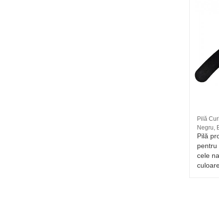
Lac de unghii Moyra Bubble Gum Nr. 625
Pilă Cu
Negru, 
tam
8 RON
Pilă pr
u o
pentru 
mandam
cele na
r. 45
culoar
e la 2M