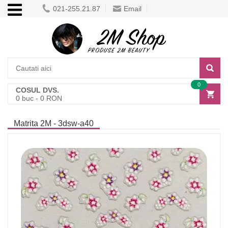
021-255.21.87
Email
0
COSUL DVS.
0
buc -
0
RON
Matrita 2M - 3dsw-a40