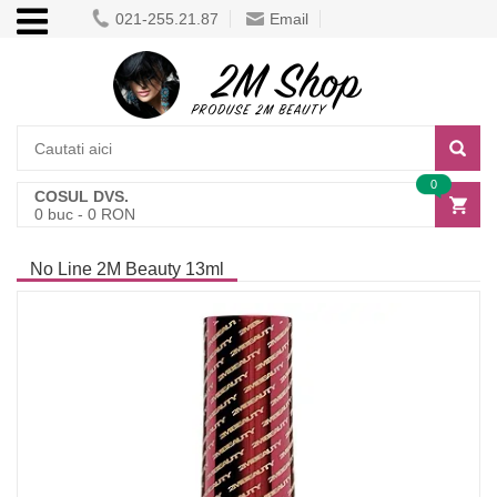
021-255.21.87
Email
0
COSUL DVS.
0
buc -
0
RON
No Line 2M Beauty 13ml