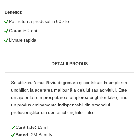
Beneficii:
L
Poti returna produsul in 60 zile
L
Garantie 2 ani
L
Livrare rapida
DETALII PRODUS
Se utilizează mai târziu degresare și contribuie la umplerea
unghiilor, la aderarea mai bună a gelului sau acrylului. Este
un ajutor la reîmprospătarea, umplerea unghiilor false, fiind
un produs eminamente indispensabil din arsenalul
profesioniștilor din domeniul unghiilor false.
L
Cantitate:
13 ml
L
Brand:
2M Beauty