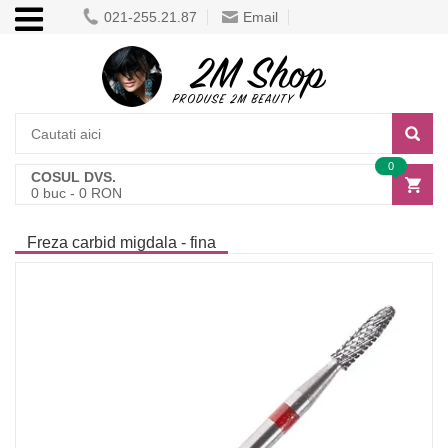
021-255.21.87
Email
0
COSUL DVS.
0
buc -
0
RON
Freza carbid migdala - fina