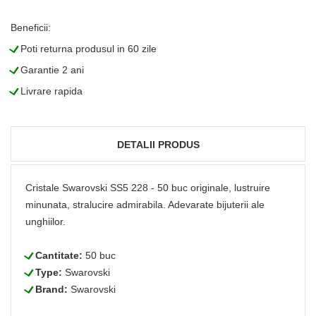
Beneficii:
L
Poti returna produsul in 60 zile
L
Garantie 2 ani
L
Livrare rapida
DETALII PRODUS
Cristale Swarovski SS5 228 - 50 buc originale, lustruire
minunata, stralucire admirabila. Adevarate bijuterii ale
unghiilor.
L
Cantitate:
50 buc
L
Type:
Swarovski
L
Brand:
Swarovski