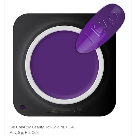
Gel Color 2M Beauty Hot-Cold Nr. HC40
Mov, 5 g, Hot Cold