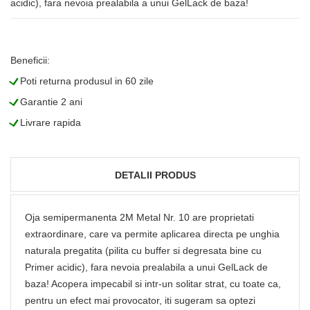
acidic), fara nevoia prealabila a unui GelLack de baza!
Beneficii:
L
Poti returna produsul in 60 zile
L
Garantie 2 ani
L
Livrare rapida
DETALII PRODUS
Oja semipermanenta 2M Metal Nr. 10 are proprietati
extraordinare, care va permite aplicarea directa pe unghia
naturala pregatita (pilita cu buffer si degresata bine cu
Primer acidic), fara nevoia prealabila a unui GelLack de
baza! Acopera impecabil si intr-un solitar strat, cu toate ca,
pentru un efect mai provocator, iti sugeram sa optezi