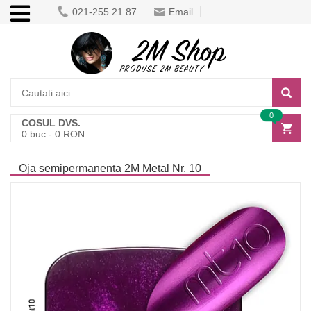
021-255.21.87
Email
0
COSUL DVS.
0
buc -
0
RON
Oja semipermanenta 2M Metal Nr. 10