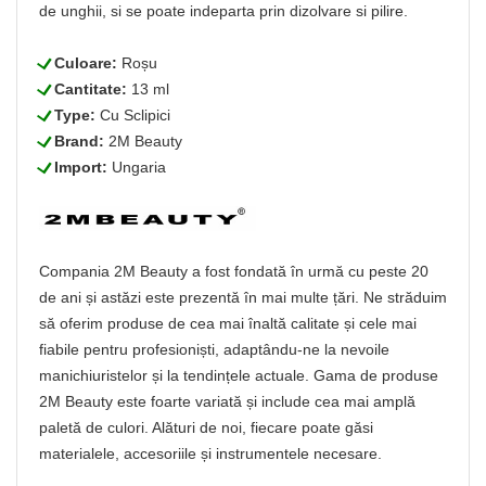
de unghii, si se poate indeparta prin dizolvare si pilire.
L
Culoare:
Roșu
L
Cantitate:
13 ml
L
Type:
Cu Sclipici
L
Brand:
2M Beauty
L
Import:
Ungaria
Compania 2M Beauty a fost fondată în urmă cu peste 20
de ani și astăzi este prezentă în mai multe țări. Ne străduim
să oferim produse de cea mai înaltă calitate și cele mai
fiabile pentru profesioniști, adaptându-ne la nevoile
manichiuristelor și la tendințele actuale. Gama de produse
2M Beauty este foarte variată și include cea mai amplă
paletă de culori. Alături de noi, fiecare poate găsi
materialele, accesoriile și instrumentele necesare.