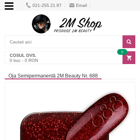
021-255.21.87
Email
0
COSUL DVS.
0
buc -
0
RON
Oja Semipermanentă 2M Beauty Nr. 688