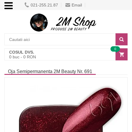
021-255.21.87
Email
0
COSUL DVS.
0
buc -
0
RON
Oja Semipermanenta 2M Beauty Nr. 691