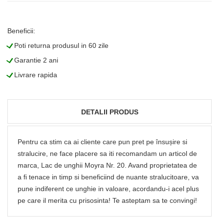
Beneficii:
L
Poti returna produsul in 60 zile
L
Garantie 2 ani
L
Livrare rapida
DETALII PRODUS
Pentru ca stim ca ai cliente care pun pret pe însușire si
stralucire, ne face placere sa iti recomandam un articol de
marca, Lac de unghii Moyra Nr. 20. Avand proprietatea de
a fi tenace in timp si beneficiind de nuante stralucitoare, va
pune indiferent ce unghie in valoare, acordandu-i acel plus
pe care il merita cu prisosinta! Te asteptam sa te convingi!