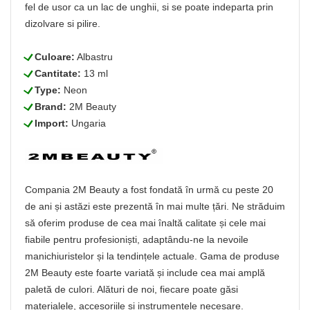
fel de usor ca un lac de unghii, si se poate indeparta prin
dizolvare si pilire.
L
Culoare:
Albastru
L
Cantitate:
13 ml
L
Type:
Neon
L
Brand:
2M Beauty
L
Import:
Ungaria
Compania 2M Beauty a fost fondată în urmă cu peste 20
de ani și astăzi este prezentă în mai multe țări. Ne străduim
să oferim produse de cea mai înaltă calitate și cele mai
fiabile pentru profesioniști, adaptându-ne la nevoile
manichiuristelor și la tendințele actuale. Gama de produse
2M Beauty este foarte variată și include cea mai amplă
paletă de culori. Alături de noi, fiecare poate găsi
materialele, accesoriile și instrumentele necesare.