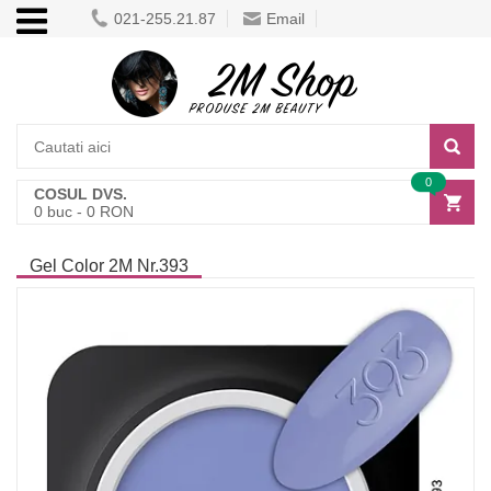
021-255.21.87
Email
0
COSUL DVS.
0
buc -
0
RON
Gel Color 2M Nr.393