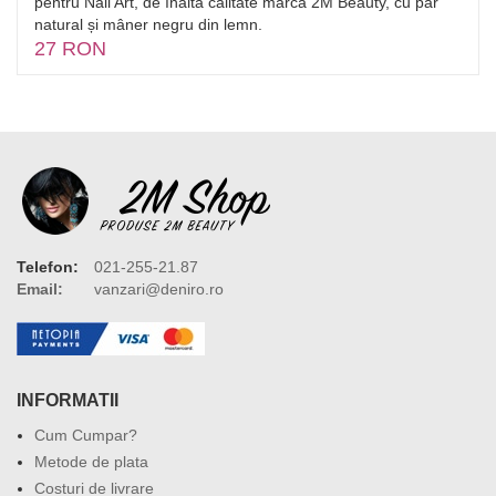
pentru Nail Art, de înaltă calitate marcă 2M Beauty, cu păr
natural și mâner negru din lemn.
27 RON
Telefon:
021-255-21.87
Email:
vanzari@deniro.ro
INFORMATII
Cum Cumpar?
Metode de plata
Costuri de livrare