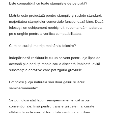
Este compatibilă cu toate ștampilele de pe piață?
Matrița este proiectată pentru ștampile și raclete standard;
majoritatea ștampilelor comerciale funcționează bine. Dacă
folosești un echipament neobișnuit, recomandăm testarea
pe o unghie pentru a verifica compatibilitatea.
Cum se curăță matrița mai târziu folosire?
Îndepărtează reziduurile cu un solvent pentru oje lipsit de
acetonă și o periuță moale sau o dischetă îmbibată; evită
substanțele abrazive care pot zgâria gravurile.
Pot folosi și ojă naturală sau doar geluri și lacuri
semipermanente?
Se pot folosi atât lacuri semipermanente, cât și oje
convenționale, însă pentru transferuri cele mai curate
sfătuim lacurile special formulate pentru ștampilare.