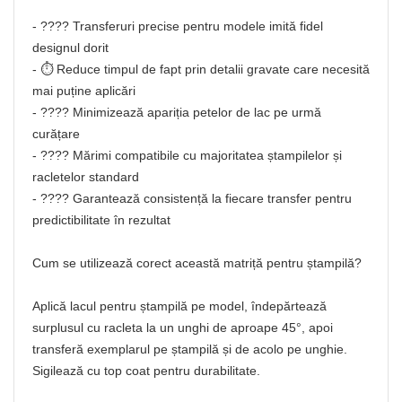
- ???? Transferuri precise pentru modele imită fidel
designul dorit
- ⏱️ Reduce timpul de fapt prin detalii gravate care necesită
mai puține aplicări
- ???? Minimizează apariția petelor de lac pe urmă
curățare
- ???? Mărimi compatibile cu majoritatea ștampilelor și
racletelor standard
- ???? Garantează consistență la fiecare transfer pentru
predictibilitate în rezultat
Cum se utilizează corect această matriță pentru ștampilă?
Aplică lacul pentru ștampilă pe model, îndepărtează
surplusul cu racleta la un unghi de aproape 45°, apoi
transferă exemplarul pe ștampilă și de acolo pe unghie.
Sigilează cu top coat pentru durabilitate.