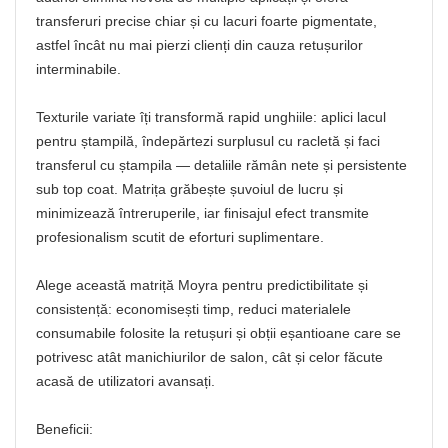
transferuri precise chiar și cu lacuri foarte pigmentate,
astfel încât nu mai pierzi clienți din cauza retușurilor
interminabile.
Texturile variate îți transformă rapid unghiile: aplici lacul
pentru ștampilă, îndepărtezi surplusul cu racletă și faci
transferul cu ștampila — detaliile rămân nete și persistente
sub top coat. Matrița grăbește șuvoiul de lucru și
minimizează întreruperile, iar finisajul efect transmite
profesionalism scutit de eforturi suplimentare.
Alege această matriță Moyra pentru predictibilitate și
consistență: economisești timp, reduci materialele
consumabile folosite la retușuri și obții eșantioane care se
potrivesc atât manichiurilor de salon, cât și celor făcute
acasă de utilizatori avansați.
Beneficii: