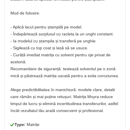
Mod de folosire:
- Aplică lacul pentru ștampilă pe model.
- Îndepărtează surplusul cu racleta la un unghi constant.
- Ia modelul cu ștampila și transferă pe unghie.
- Sigilează cu top coat și lasă să se usuce.
- Curăță imediat matrița cu solvent pentru oje privat de
acetonă.
Recomandare de siguranță: testează solventul pe o zonă
mică și păstrează matrița uscată pentru a evita coroziunea.
Alege predictibilitatea în manichiură: modele clare, detalii
care rămân și mai puține retușuri. Matrița Moyra reduce
timpul de lucru și elimină incertitudinea transferurilor, astfel
încât rezultatul tău arată consecvent și profesional.
L
Type:
Matrițe