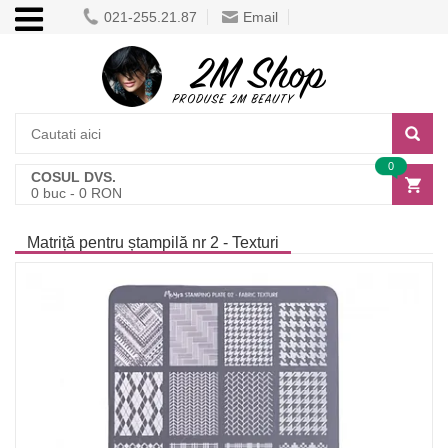
021-255.21.87
Email
0
COSUL DVS.
0
buc -
0
RON
Matriță pentru ștampilă nr 2 - Texturi