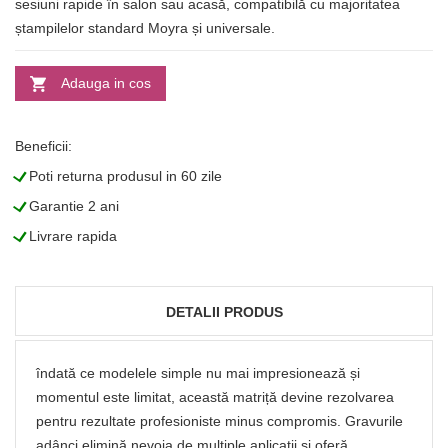
sesiuni rapide în salon sau acasă, compatibilă cu majoritatea
ștampilelor standard Moyra și universale.
Adauga in cos
Beneficii:
L
Poti returna produsul in 60 zile
L
Garantie 2 ani
L
Livrare rapida
DETALII PRODUS
îndată ce modelele simple nu mai impresionează și
momentul este limitat, această matriță devine rezolvarea
pentru rezultate profesioniste minus compromis. Gravurile
adânci elimină nevoia de multiple aplicații și oferă