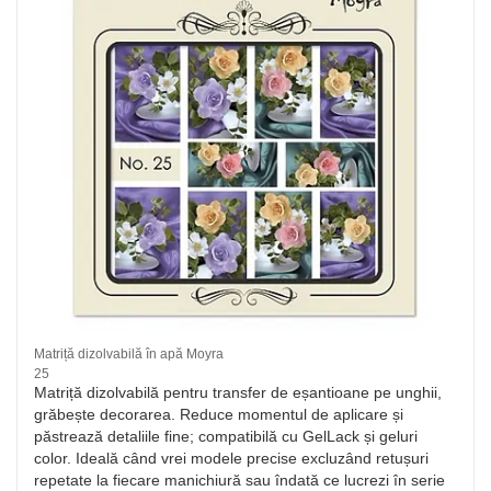
Matriță dizolvabilă în apă Moyra
25
Matriță dizolvabilă pentru transfer de eșantioane pe unghii,
grăbește decorarea. Reduce momentul de aplicare și
păstrează detaliile fine; compatibilă cu GelLack și geluri
color. Ideală când vrei modele precise excluzând retușuri
repetate la fiecare manichiură sau îndată ce lucrezi în serie