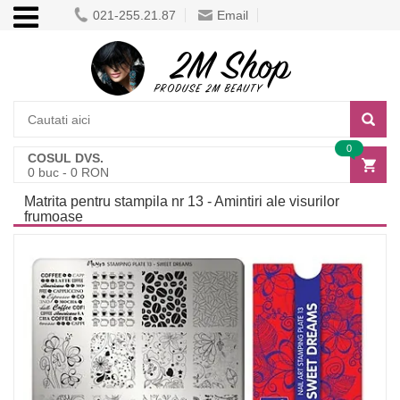
021-255.21.87
Email
0
COSUL DVS.
0
buc -
0
RON
Matrita pentru stampila nr 13 - Amintiri ale visurilor
frumoase