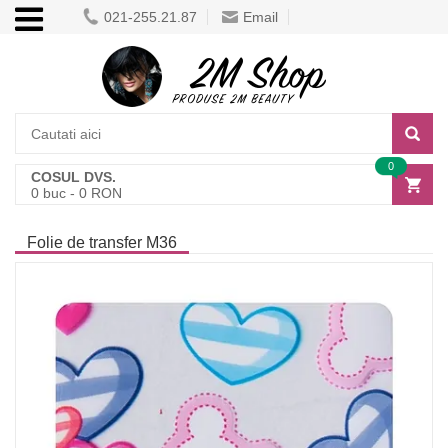
021-255.21.87
Email
0
COSUL DVS.
0
buc -
0
RON
Folie de transfer M36