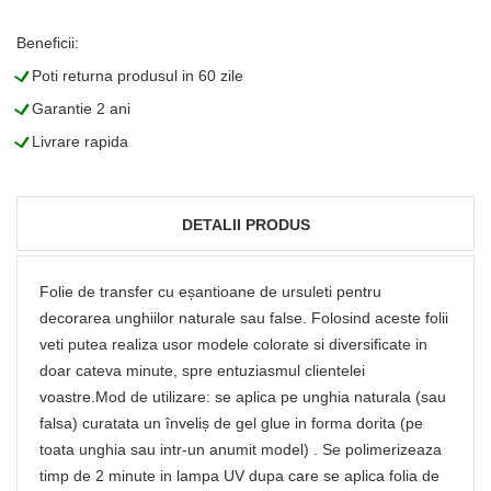
Beneficii:
L
Poti returna produsul in 60 zile
L
Garantie 2 ani
L
Livrare rapida
DETALII PRODUS
Folie de transfer cu eșantioane de ursuleti pentru
decorarea unghiilor naturale sau false. Folosind aceste folii
veti putea realiza usor modele colorate si diversificate in
doar cateva minute, spre entuziasmul clientelei
voastre.Mod de utilizare: se aplica pe unghia naturala (sau
falsa) curatata un înveliș de gel glue in forma dorita (pe
toata unghia sau intr-un anumit model) . Se polimerizeaza
timp de 2 minute in lampa UV dupa care se aplica folia de