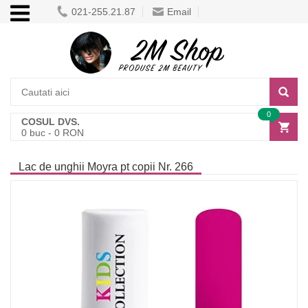
021-255.21.87
Email
0
COSUL DVS.
0
buc -
0
RON
Lac de unghii Moyra pt copii Nr. 266