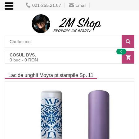
021-255.21.87
Email
0
COSUL DVS.
0
buc -
0
RON
Lac de unghii Moyra pt stampile Sp. 11