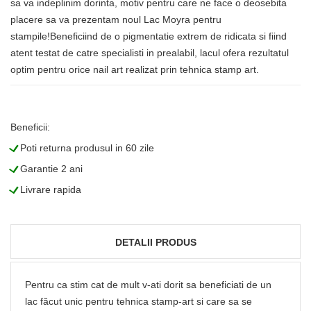
sa va indeplinim dorinta, motiv pentru care ne face o deosebita
placere sa va prezentam noul Lac Moyra pentru
stampile!Beneficiind de o pigmentatie extrem de ridicata si fiind
atent testat de catre specialisti in prealabil, lacul ofera rezultatul
optim pentru orice nail art realizat prin tehnica stamp art.
Beneficii:
L
Poti returna produsul in 60 zile
L
Garantie 2 ani
L
Livrare rapida
DETALII PRODUS
Pentru ca stim cat de mult v-ati dorit sa beneficiati de un
lac făcut unic pentru tehnica stamp-art si care sa se