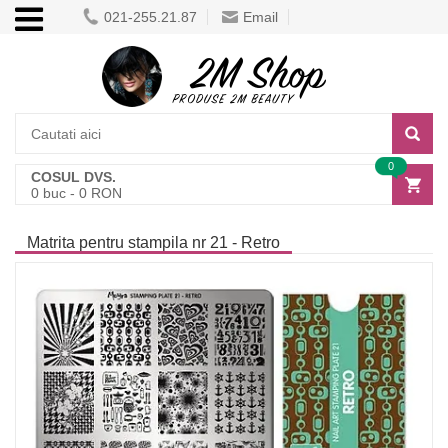
021-255.21.87
Email
0
COSUL DVS.
0
buc -
0
RON
Matrita pentru stampila nr 21 - Retro