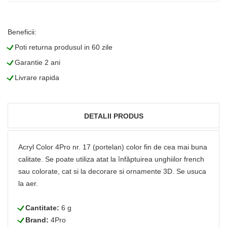
Beneficii:
L
Poti returna produsul in 60 zile
L
Garantie 2 ani
L
Livrare rapida
DETALII PRODUS
Acryl Color 4Pro nr. 17 (portelan) color fin de cea mai buna
calitate. Se poate utiliza atat la înfăptuirea unghiilor french
sau colorate, cat si la decorare si ornamente 3D. Se usuca
la aer.
L
Cantitate:
6 g
L
Brand:
4Pro