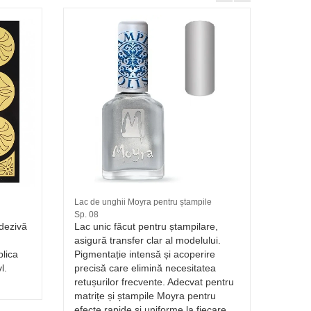
Lac de unghii Moyra pentru ștampile
Folie T
Sp. 08
Folie T
dezivă
Lac unic făcut pentru ștampilare,
Folie 
asigură transfer clar al modelului.
impri
plica
Pigmentație intensă și acoperire
instan
l.
precisă care elimină necesitatea
Imprim
retușurilor frecvente. Adecvat pentru
econom
matrițe și ștampile Moyra pentru
compat
efecte rapide și uniforme la fiecare
tehnic