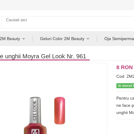
 2M Beauty
Geluri Color 2M Beauty
Oja Semiperma
e unghii Moyra Gel Look Nr. 961
8 RON
Cod: 2M
In stocul 
Pentru ca
ne face p
unghii M