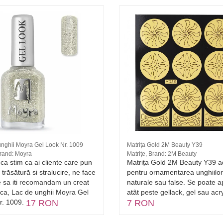
unghii Moyra Gel Look Nr. 1009
Matrița Gold 2M Beauty Y39
Brand: Moyra
Matrițe, Brand: 2M Beauty
ca stim ca ai cliente care pun
Matrița Gold 2M Beauty Y39 a
 trăsătură si stralucire, ne face
pentru ornamentarea unghiilor
e sa iti recomandam un creat
naturale sau false. Se poate a
ca, Lac de unghii Moyra Gel
atât peste gellack, gel sau acry
r. 1009.
17 RON
7 RON