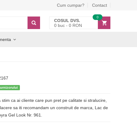
Cum cumpar?
Contact
0
COSUL DVS.
0
buc -
0
RON
nenta
2167
furnizorului
 stim ca ai cliente care pun pret pe calitate si stralucire,
lacere sa iti recomandam un construit de marca, Lac de
oyra Gel Look Nr. 961.