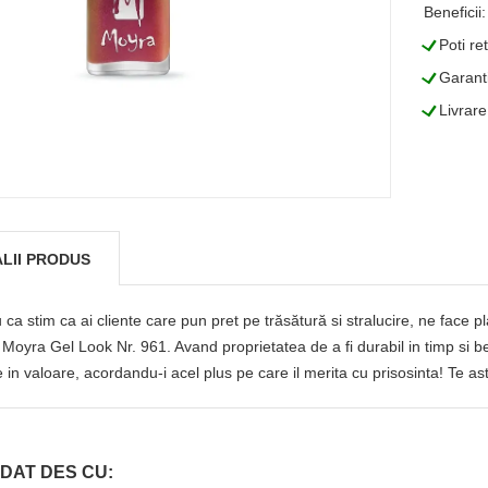
Beneficii:
L
Poti re
L
Garanti
L
Livrare
LII PRODUS
 ca stim ca ai cliente care pun pret pe trăsătură si stralucire, ne fac
 Moyra Gel Look Nr. 961. Avand proprietatea de a fi durabil in timp si b
 in valoare, acordandu-i acel plus pe care il merita cu prisosinta! Te a
DAT DES CU: