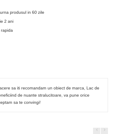
turna produsul in 60 zile
e 2 ani
 rapida
e placere sa iti recomandam un obiect de marca, Lac de
eneficiind de nuante stralucitoare, va pune orice
steptam sa te convingi!