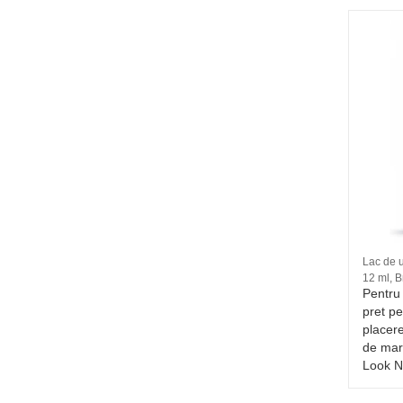
Tips 2M Stiletto scurt Alb 50 buc. -
Lac de 
Nr. 09
12 ml, 
stale,
Micile detalii pot completa un outfit,
Pentru 
rarea
conferindu-i greutate si gust.
pret pe
inedită
16 RON
placer
de mar
Look N