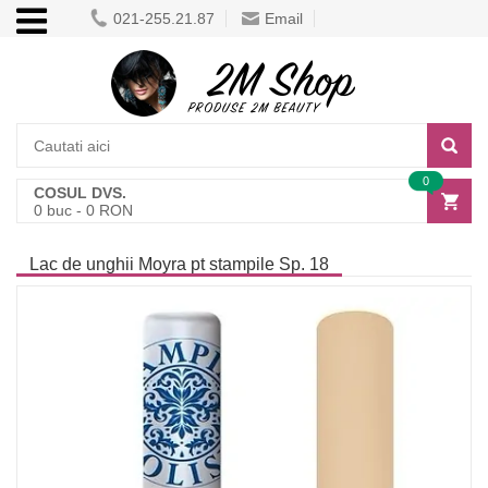
021-255.21.87
Email
0
COSUL DVS.
0
buc -
0
RON
Lac de unghii Moyra pt stampile Sp. 18