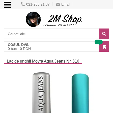
021-255.21.87
Email
0
COSUL DVS.
0
buc -
0
RON
Lac de unghii Moyra Aqua Jeans Nr. 316