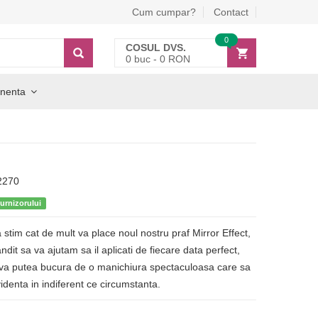
Cum cumpar?
Contact
0
COSUL DVS.
0
buc -
0
RON
nenta
2270
furnizorului
 stim cat de mult va place noul nostru praf Mirror Effect,
dit sa va ajutam sa il aplicati de fiecare data perfect,
 va putea bucura de o manichiura spectaculoasa care sa
videnta in indiferent ce circumstanta.