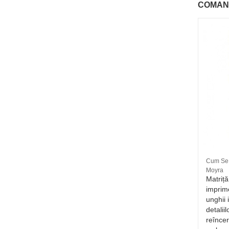
COMAN
Matrita pentru stampila nr 26 - De
Cum Se 
vara
Moyra
tru
Pentru ca stim ca te confrunti de
Matriță
numeroase ori (la fel ca toata lumea)
imprime
a
cu probleme legate de timp, ne-am
unghii 
gel,
gandit sa iti oferim o alternativa
detalii
olosire
rapida si extraordinara, menita sa te
reîncer