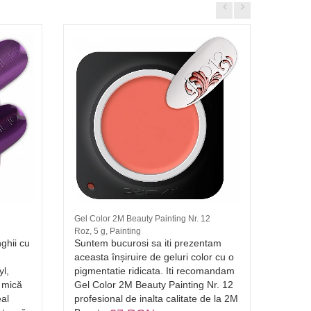
Gel Color 2M Beauty Painting Nr. 12
Folie T
Roz, 5 g, Painting
Folie T
ghii cu
Suntem bucurosi sa iti prezentam
Folie 
aceasta înșiruire de geluri color cu o
imprim
yl,
pigmentatie ridicata. Iti recomandam
pentru
 mică
Gel Color 2M Beauty Painting Nr. 12
Imprim
eal
profesional de inalta calitate de la 2M
econom