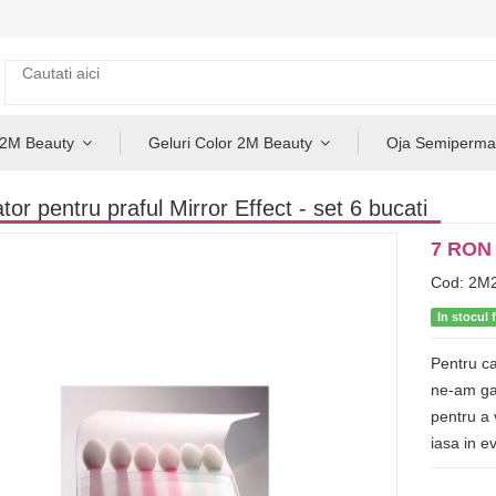
 2M Beauty
Geluri Color 2M Beauty
Oja Semiperma
ator pentru praful Mirror Effect - set 6 bucati
7 RON
Cod: 2M
In stocul 
Pentru ca
ne-am gan
pentru a
iasa in e