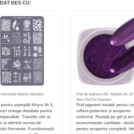
DAT DES CU:
Foloseste Matrita Stampila
Praf de pigment 2M - Metalic Nr. 10
Mov, Praf De Pigment
 pentru ștampilă Moyra Nr 5,
Praf pigment metalic pentru un
uri vintage detaliate pentru
reflexii puternice și acoperire
impecabile. Transfer clar al
uniformă. Rezistă pe gel și acr
lor și elimină nevoia de
economisește cantitate—doză
cări frecvente. Funcționează
pentru acoperire completă. Id