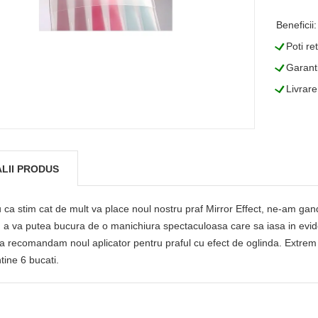
Beneficii:
L
Poti re
L
Garanti
L
Livrare
LII PRODUS
 ca stim cat de mult va place noul nostru praf Mirror Effect, ne-am gandi
 a va putea bucura de o manichiura spectaculoasa care sa iasa in evide
a recomandam noul aplicator pentru praful cu efect de oglinda. Extrem de
tine 6 bucati.