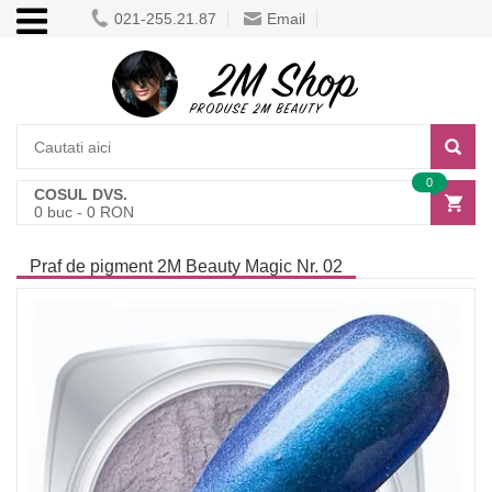
021-255.21.87
Email
0
COSUL DVS.
0
buc -
0
RON
Praf de pigment 2M Beauty Magic Nr. 02