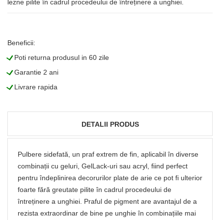
lezne pilite în cadrul procedeului de întreținere a unghiei.
Beneficii:
L
Poti returna produsul in 60 zile
L
Garantie 2 ani
L
Livrare rapida
DETALII PRODUS
Pulbere sidefată, un praf extrem de fin, aplicabil în diverse
combinații cu geluri, GelLack-uri sau acryl, fiind perfect
pentru îndeplinirea decorurilor plate de arie ce pot fi ulterior
foarte fără greutate pilite în cadrul procedeului de
întreținere a unghiei. Praful de pigment are avantajul de a
rezista extraordinar de bine pe unghie în combinațiile mai