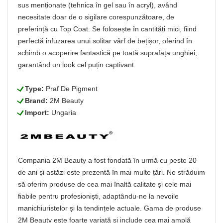
sus menționate (tehnica în gel sau în acryl), având
necesitate doar de o sigilare corespunzătoare, de
preferință cu Top Coat. Se folosește în cantități mici, fiind
perfectă infuzarea unui solitar vârf de bețișor, oferind în
schimb o acoperire fantastică pe toată suprafața unghiei,
garantând un look cel puțin captivant.
L
Type:
Praf De Pigment
L
Brand:
2M Beauty
L
Import:
Ungaria
Compania 2M Beauty a fost fondată în urmă cu peste 20
de ani și astăzi este prezentă în mai multe țări. Ne străduim
să oferim produse de cea mai înaltă calitate și cele mai
fiabile pentru profesioniști, adaptându-ne la nevoile
manichiuristelor și la tendințele actuale. Gama de produse
2M Beauty este foarte variată și include cea mai amplă