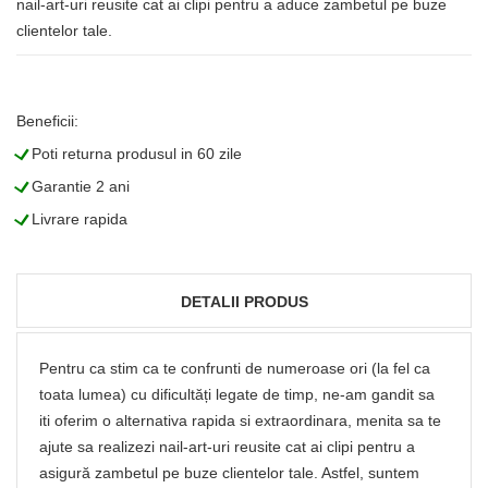
nail-art-uri reusite cat ai clipi pentru a aduce zambetul pe buze
clientelor tale.
Beneficii:
L
Poti returna produsul in 60 zile
L
Garantie 2 ani
L
Livrare rapida
DETALII PRODUS
Pentru ca stim ca te confrunti de numeroase ori (la fel ca
toata lumea) cu dificultăți legate de timp, ne-am gandit sa
iti oferim o alternativa rapida si extraordinara, menita sa te
ajute sa realizezi nail-art-uri reusite cat ai clipi pentru a
asigură zambetul pe buze clientelor tale. Astfel, suntem