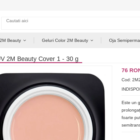
 2M Beauty
Geluri Color 2M Beauty
Oja Semiperma
V 2M Beauty Cover 1 - 30 g
76 RO
Cod: 2M
INDISPO
Este un g
prolongaț
foarte pu
semitran