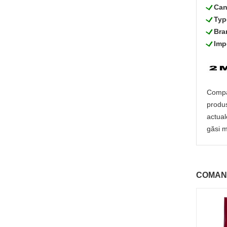
L
Can
L
Typ
L
Bra
L
Imp
Compan
produs
actual
găsi m
COMAN