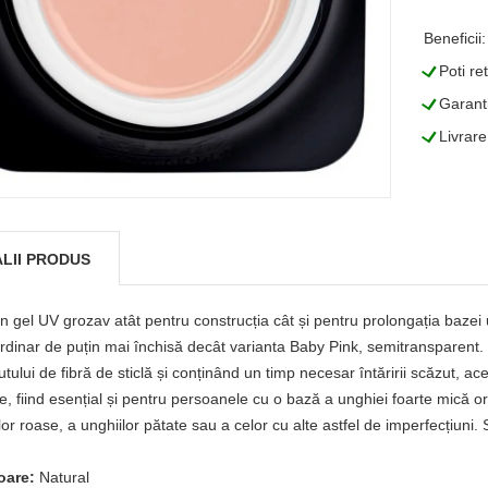
Beneficii:
L
Poti re
L
Garanti
L
Livrare
LII PRODUS
n gel UV grozav atât pentru construcția cât și pentru prolongația bazei 
rdinar de puțin mai închisă decât varianta Baby Pink, semitransparent.
utului de fibră de sticlă și conținând un timp necesar întăririi scăzut, a
e, fiind esențial și pentru persoanele cu o bază a unghiei foarte mică 
lor roase, a unghiilor pătate sau a celor cu alte astfel de imperfecțiuni.
oare:
Natural