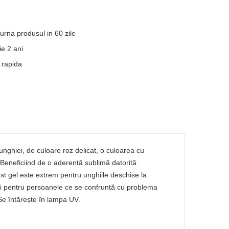
turna produsul in 60 zile
e 2 ani
 rapida
unghiei, de culoare roz delicat, o culoarea cu
 Beneficiind de o aderență sublimă datorită
cest gel este extrem pentru unghiile deschise la
ori pentru persoanele ce se confruntă cu problema
 Se întărește în lampa UV.