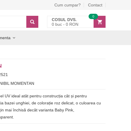
Cum cumpar?
Contact
0
COSUL DVS.
0
buc -
0
RON
nenta
N
2521
NIBIL MOMENTAN
el UV ideal atât pentru construcția cât și pentru
ia bazei unghiei, de colorație roz delicat, o culoarea cu
țin mai închisă decât varianta Baby Pink,
sparent.