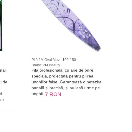
Pilă 2M Oval Mov - 100-150
Pilă Cu
Brand: 2M Beauty
Negru 
nail
Pilă profesională, cu arie de pilire
Pila c
specială, proiectată pentru pilirea
finisa
l de
unghiilor false. Garantează o netezire
Granul
banală și precisă, și nu lasă urme pe
unifor
ri
unghii.
7 RON
lungă 
xe.
urmeaz
efecte
compar
7 R