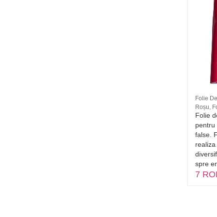
8
Moyra - top coat roz
Folie D
Roșu, Fo
Nr. 08
9 RON
Folie d
pentru 
false. 
realiza
diversi
spre en
7 RO