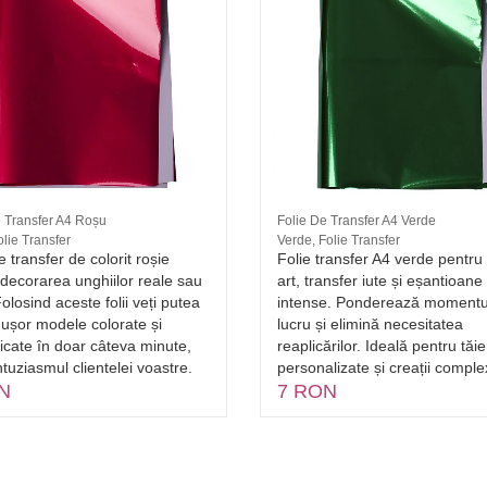
e Transfer A4 Roșu
Folie De Transfer A4 Verde
lie Transfer
Verde, Folie Transfer
e transfer de colorit roșie
Folie transfer A4 verde pentru 
decorarea unghiilor reale sau
art, transfer iute și eșantioane
Folosind aceste folii veți putea
intense. Ponderează momentu
 ușor modele colorate și
lucru și elimină necesitatea
ficate în doar câteva minute,
reaplicărilor. Ideală pentru tăie
tuziasmul clientelei voastre.
personalizate și creații comple
N
7 RON