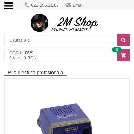
021-255.21.87
Email
0
COSUL DVS.
0
buc -
0
RON
Pila electrica profesionala