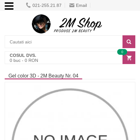
021-255.21.87
Email
0
COSUL DVS.
0
buc -
0
RON
Gel color 3D - 2M Beauty Nr. 04