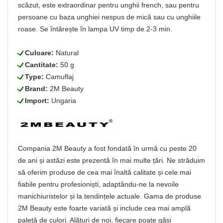
scăzut, este extraordinar pentru unghii french, sau pentru
persoane cu baza unghiei nespus de mică sau cu unghiile
roase. Se întărește în lampa UV timp de 2-3 min.
L
Culoare:
Natural
L
Cantitate:
50 g
L
Type:
Camuflaj
L
Brand:
2M Beauty
L
Import:
Ungaria
Compania 2M Beauty a fost fondată în urmă cu peste 20
de ani și astăzi este prezentă în mai multe țări. Ne străduim
să oferim produse de cea mai înaltă calitate și cele mai
fiabile pentru profesioniști, adaptându-ne la nevoile
manichiuristelor și la tendințele actuale. Gama de produse
2M Beauty este foarte variată și include cea mai amplă
paletă de culori. Alături de noi, fiecare poate găsi