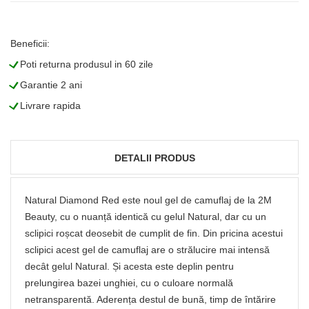
Beneficii:
L
Poti returna produsul in 60 zile
L
Garantie 2 ani
L
Livrare rapida
DETALII PRODUS
Natural Diamond Red este noul gel de camuflaj de la 2M
Beauty, cu o nuanță identică cu gelul Natural, dar cu un
sclipici roșcat deosebit de cumplit de fin. Din pricina acestui
sclipici acest gel de camuflaj are o strălucire mai intensă
decât gelul Natural. Și acesta este deplin pentru
prelungirea bazei unghiei, cu o culoare normală
netransparentă. Aderența destul de bună, timp de întărire