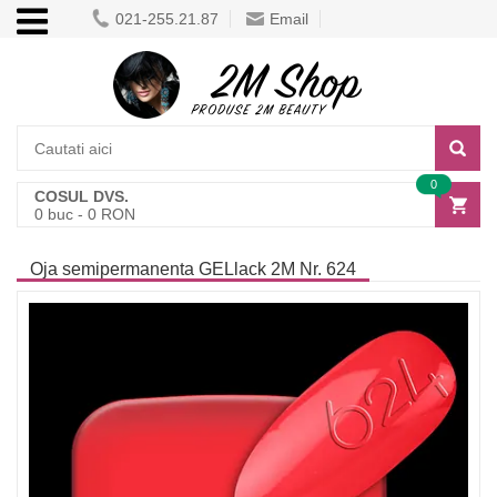
021-255.21.87
Email
0
COSUL DVS.
0
buc -
0
RON
Oja semipermanenta GELlack 2M Nr. 624