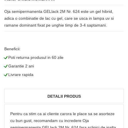
Oja semipermanenta GELlack 2M Nr. 624 este un gel hibrid,
adica o combinatie de lac cu gel, care se usca in lampa uv si
ramane dominant fixat pe unghie timp de 3-4 saptamani.
Beneficii:
L
Poti returna produsul in 60 zile
L
Garantie 2 ani
L
Livrare rapida
DETALII PRODUS
Pentru ca stim ca ai cliente carora le place sa se asorteze
cu bun gust, recomandam cu incredere Oja
semipermanenta GELlack 2M Nr. 624 fara sclipici de inalta