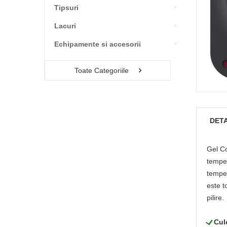
Tipsuri
Lacuri
Echipamente si accesorii
Toate Categoriile
DETA
Gel Co
temper
temper
este t
pilire.
L
Cul