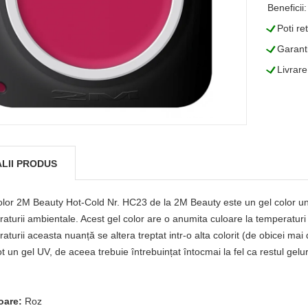
Beneficii:
L
Poti re
L
Garanti
L
Livrare
LII PRODUS
lor 2M Beauty Hot-Cold Nr. HC23 de la 2M Beauty este un gel color un
aturii ambientale. Acest gel color are o anumita culoare la temperaturi
aturii aceasta nuanță se altera treptat intr-o alta colorit (de obicei 
ot un gel UV, de aceea trebuie întrebuințat întocmai la fel ca restul gelu
oare:
Roz