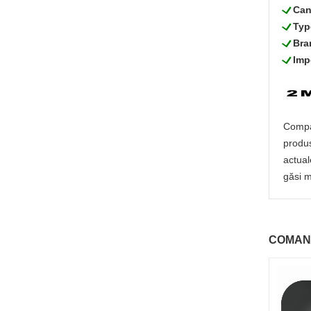
L
Can
L
Typ
L
Bra
L
Imp
Compan
produs
actual
găsi m
COMAN