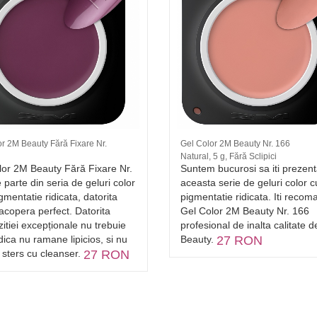
r 2M Beauty Fără Fixare Nr.
Gel Color 2M Beauty Nr. 166
Natural, 5 g, Fără Sclipici
lor 2M Beauty Fără Fixare Nr.
Suntem bucurosi sa iti prezen
 parte din seria de geluri color
aceasta serie de geluri color c
gmentatie ridicata, datorita
pigmentatie ridicata. Iti reco
acopera perfect. Datorita
Gel Color 2M Beauty Nr. 166
tiei excepționale nu trebuie
profesional de inalta calitate 
adica nu ramane lipicios, si nu
Beauty.
27 RON
 sters cu cleanser.
27 RON