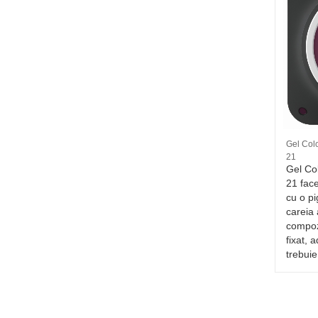
Matrita 2M - playboy white
Gel Colo
21
ha
4.5 RON
Gel Co
, de
21 face
eauty.
cu o pi
careia 
compozi
fixat, 
trebuie