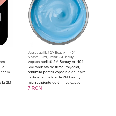
Vopsea acrilică 2M Beauty nr. 404
Matrița
Albastru, 5 ml, Brand: 2M Beauty
Matriță
tam
Vopsea acrilică 2M Beauty nr. 404 -
Foaie 
u o
5ml fabricată de firma Polycolor,
apă pe
mandam
renumită pentru vopselele de înaltă
art. R
calitate, ambalate de 2M Beauty în
mențin
de la 2M
mici recipiente de 5ml, cu capac.
predict
7 RON
Perfec
minus 
7 R