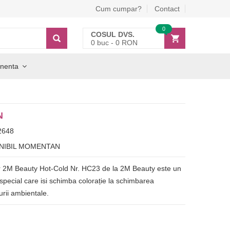
Cum cumpar?
Contact
0
COSUL DVS.
0
buc -
0
RON
nenta
N
2648
NIBIL MOMENTAN
r 2M Beauty Hot-Cold Nr. HC23 de la 2M Beauty este un
 special care isi schimba colorație la schimbarea
rii ambientale.