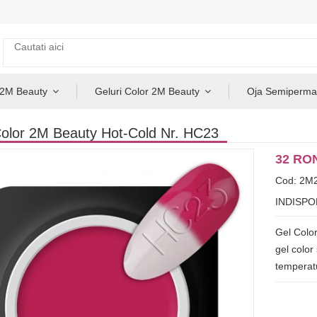
 2M Beauty
Geluri Color 2M Beauty
Oja Semiperma
olor 2M Beauty Hot-Cold Nr. HC23
32 RO
Cod: 2M
INDISPO
Gel Colo
gel color
temperatu