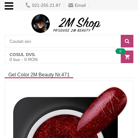
021-255.21.87
Email
0
COSUL DVS.
0
buc -
0
RON
Gel Color 2M Beauty Nr.471