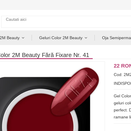
 2M Beauty
Geluri Color 2M Beauty
Oja Semiperma
olor 2M Beauty Fără Fixare Nr. 41
22 RO
Cod: 2M
INDISPO
Gel Color
geluri co
perfect. 
ramane li