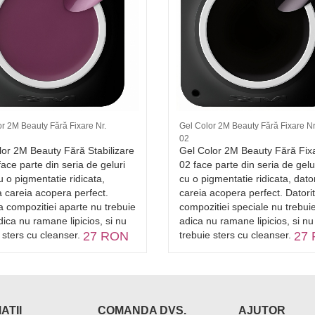
r 2M Beauty Fără Fixare Nr.
Gel Color 2M Beauty Fără Fixare Nr
02
lor 2M Beauty Fără Stabilizare
Gel Color 2M Beauty Fără Fixa
face parte din seria de geluri
02 face parte din seria de gelu
u o pigmentatie ridicata,
cu o pigmentatie ridicata, dator
a careia acopera perfect.
careia acopera perfect. Datori
a compozitiei aparte nu trebuie
compozitiei speciale nu trebuie 
adica nu ramane lipicios, si nu
adica nu ramane lipicios, si nu
 sters cu cleanser.
27 RON
trebuie sters cu cleanser.
27
ATII
COMANDA DVS.
AJUTOR