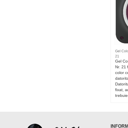
09
Lac de unghii Moyra Gel Look Nr. 959
Gel Colo
21
re pun
8 RON
Gel Co
e face
Nr. 21 
color c
hii
datorit
RON
Datorit
fixat, 
trebuie
INFORM