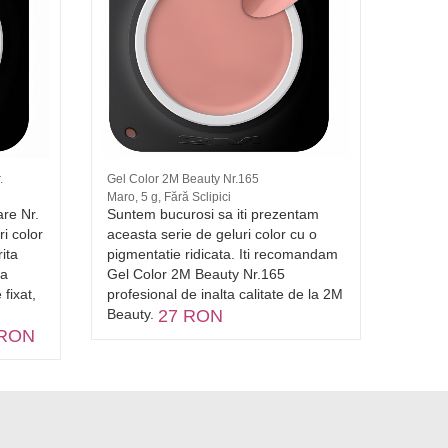
.
Gel Color 2M Beauty Nr.165
Gel Col
Maro, 5 g, Fără Sclipici
Natural,
re Nr.
Suntem bucurosi sa iti prezentam
Suntem
ri color
aceasta serie de geluri color cu o
aceast
ita
pigmentatie ridicata. Iti recomandam
o pigme
ta
Gel Color 2M Beauty Nr.165
recom
fixat,
profesional de inalta calitate de la 2M
Nr. 16
Beauty.
27 RON
de la
 RON