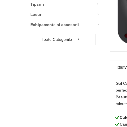
Tipsuri
Lacuri
Echipamente si accesorii
Toate Categoriile
DETA
Gel Co
perfec
Beauty
minut
L
Cul
L
Can