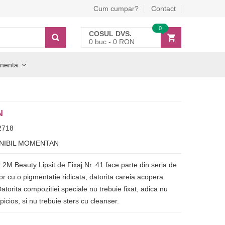
Cum cumpar?
Contact
0
COSUL DVS.
0
buc -
0
RON
nenta
N
2718
NIBIL MOMENTAN
 2M Beauty Lipsit de Fixaj Nr. 41 face parte din seria de
lor cu o pigmentatie ridicata, datorita careia acopera
Datorita compozitiei speciale nu trebuie fixat, adica nu
picios, si nu trebuie sters cu cleanser.