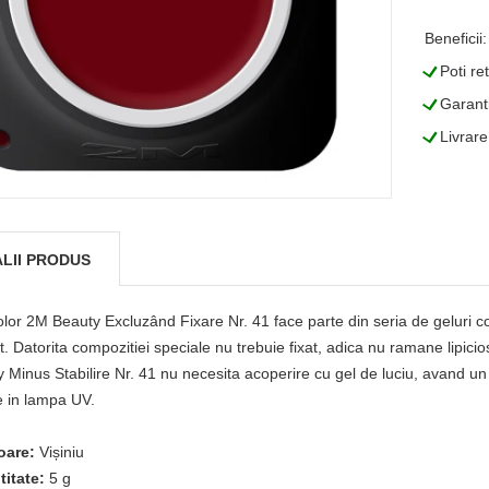
Beneficii:
L
Poti re
L
Garanti
L
Livrare
LII PRODUS
lor 2M Beauty Excluzând Fixare Nr. 41 face parte din seria de geluri co
t. Datorita compozitiei speciale nu trebuie fixat, adica nu ramane lipici
 Minus Stabilire Nr. 41 nu necesita acoperire cu gel de luciu, avand un
e in lampa UV.
oare:
Vișiniu
titate:
5 g