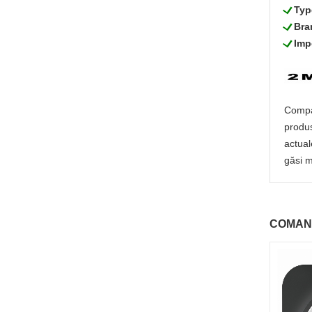
L
Typ
L
Bra
L
Imp
Compan
produs
actual
găsi m
COMAN