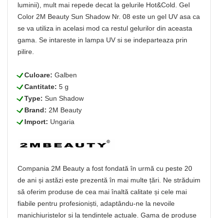
luminii), mult mai repede decat la gelurile Hot&Cold. Gel
Color 2M Beauty Sun Shadow Nr. 08 este un gel UV asa ca
se va utiliza in acelasi mod ca restul gelurilor din aceasta
gama. Se intareste in lampa UV si se indeparteaza prin
pilire.
L
Culoare:
Galben
L
Cantitate:
5 g
L
Type:
Sun Shadow
L
Brand:
2M Beauty
L
Import:
Ungaria
Compania 2M Beauty a fost fondată în urmă cu peste 20
de ani și astăzi este prezentă în mai multe țări. Ne străduim
să oferim produse de cea mai înaltă calitate și cele mai
fiabile pentru profesioniști, adaptându-ne la nevoile
manichiuristelor și la tendințele actuale. Gama de produse