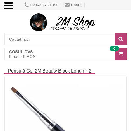
021-255.21.87
Email
0
COSUL DVS.
0
buc -
0
RON
Pensulă Gel 2M Beauty Black Long nr. 2