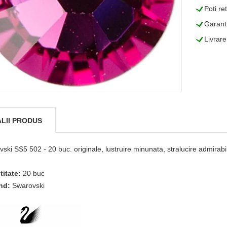
L
Poti re
L
Garanti
L
Livrare
LII PRODUS
ski SS5 502 - 20 buc. originale, lustruire minunata, stralucire admirabila
titate:
20 buc
nd:
Swarovski