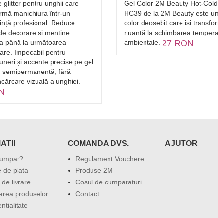
 glitter pentru unghii care
Gel Color 2M Beauty Hot-Cold
ormă manichiura într-un
HC39 de la 2M Beauty este un
ință profesional. Reduce
color deosebit care isi transfo
 de decorare și menține
nuanță la schimbarea temperat
rea până la următoarea
ambientale.
27 RON
are. Impecabil pentru
neri și accente precise pe gel
ă semipermanentă, fără
cărcare vizuală a unghiei.
N
ATII
COMANDA DVS.
AJUTOR
umpar?
Regulament Vouchere
 de plata
Produse 2M
 de livrare
Cosul de cumparaturi
area produselor
Contact
ntialitate