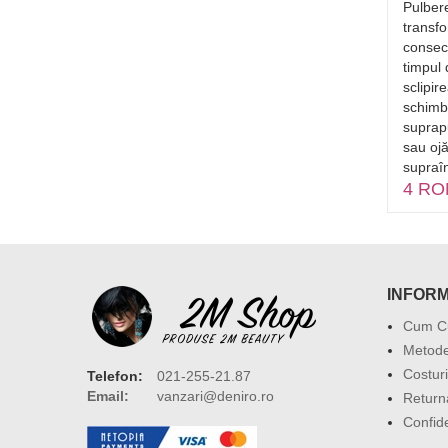
t Nr.
Geantă profesională destinată
Pulbere
rțelan
depozitării sau transportării
transf
ă 2M
produselor necesare unei
consec
mblu
manichiuriste.
159 RON
timpul
510 RON
sclipi
schimb
suprapu
sau oj
supraîn
4 RO
INFORM
Cum C
Metode
Costuri
Telefon:
021-255-21.87
Email:
vanzari@deniro.ro
Return
Confide