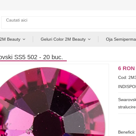
 2M Beauty
Geluri Color 2M Beauty
Oja Semiperma
vski SS5 502 - 20 buc.
6 RON
Cod: 2M
INDISPO
Swarovski
stralucire
Beneficii: