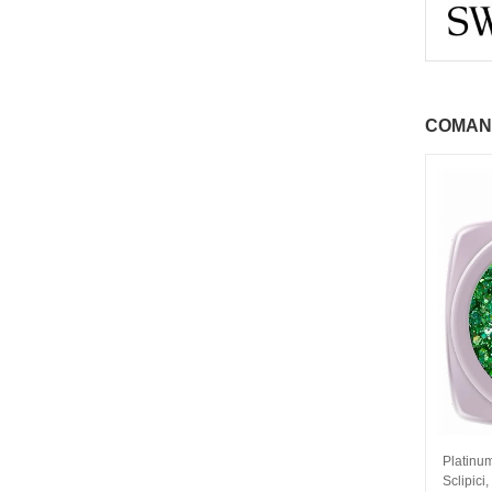
COMAN
- 69%
Geantă de mână profesională pentru
Platinum 
manichiuriste-Lime
Sclipici