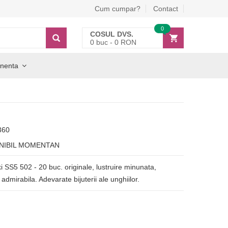
Cum cumpar?
Contact
0
COSUL DVS.
0
buc -
0
RON
nenta
360
NIBIL MOMENTAN
 SS5 502 - 20 buc. originale, lustruire minunata,
 admirabila. Adevarate bijuterii ale unghiilor.