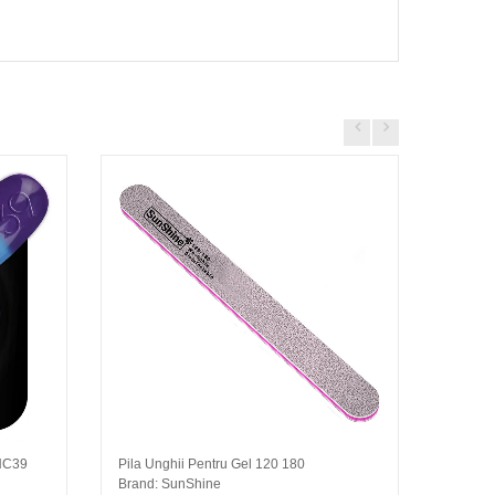
 HC39
Pila Unghii Pentru Gel 120 180
Șablon
Brand: SunShine
500 bu