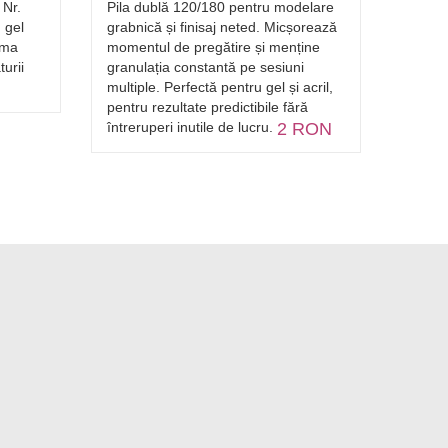
 Nr.
Pila dublă 120/180 pentru modelare
Șablon
 gel
grabnică și finisaj neted. Micșorează
extind
rma
momentul de pregătire și menține
ușor ș
urii
granulația constantă pe sesiuni
despr
multiple. Perfectă pentru gel și acril,
pentru rezultate predictibile fără
întreruperi inutile de lucru.
2 RON