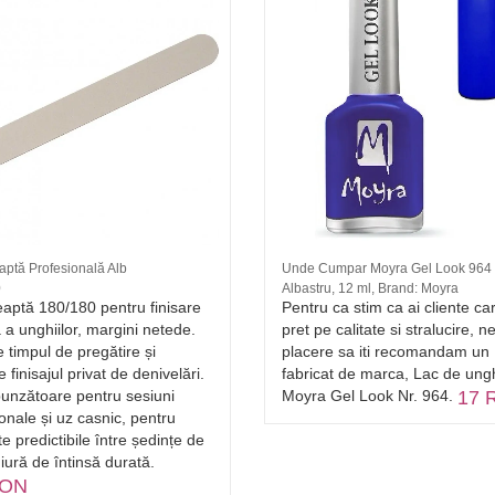
aptă Profesională Alb
Unde Cumpar Moyra Gel Look 964
0
Albastru, 12 ml, Brand: Moyra
eaptă 180/180 pentru finisare
Pentru ca stim ca ai cliente ca
 a unghiilor, margini netede.
pret pe calitate si stralucire, n
timpul de pregătire și
placere sa iti recomandam un
 finisajul privat de denivelări.
fabricat de marca, Lac de ungh
unzătoare pentru sesiuni
Moyra Gel Look Nr. 964.
17 
onale și uz casnic, pentru
te predictibile între ședințe de
ură de întinsă durată.
RON