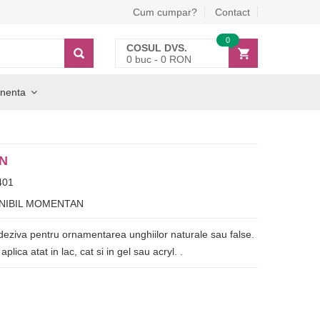
Cum cumpar?
Contact
0
COSUL DVS.
0
buc -
0
RON
nenta
ON
401
NIBIL MOMENTAN
deziva pentru ornamentarea unghiilor naturale sau false.
plica atat in lac, cat si in gel sau acryl. .