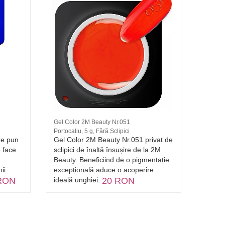
Gel Color 2M Beauty Nr.051
Pila C
Portocaliu, 5 g, Fără Sclipici
Brand: 
re pun
Gel Color 2M Beauty Nr.051 privat de
Pila b
e face
sclipici de înaltă însușire de la 2M
unghiil
Beauty. Beneficiind de o pigmentație
precis
ii
excepțională aduce o acoperire
rapidă
RON
ideală unghiei.
20 RON
reduce
de luc
ergono
sesiun
unghii