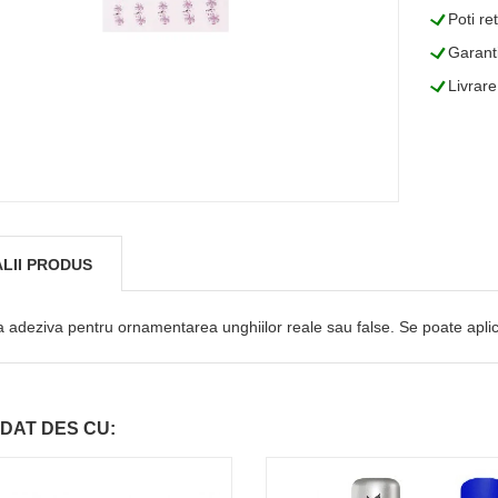
L
Poti re
L
Garanti
L
Livrare
LII PRODUS
a adeziva pentru ornamentarea unghiilor reale sau false. Se poate aplica a
DAT DES CU: