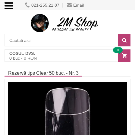
021-255.21.87
Email
0
COSUL DVS.
0
buc -
0
RON
Rezervă tips Clear 50 buc. - Nr. 3