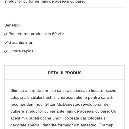
stralucitor cu forme mini de aceeasi culoare.
Beneficii:
L
Poti returna produsul in 60 zile
L
Garantie 2 ani
L
Livrare rapida
DETALII PRODUS
Stim ca ai cliente dornice sa straluceascacu fiecare ocazie,
adepte ale stilului fresh si tineresc, rațiune pentru care iti
recomandam noul Glitter Mix!Amestec revolutionar de
pulbere stralucitor cu variante mini de aceeasi culoare. Cu
acest mix puteti obtine unghii colorate dar totodata si
decorate special, datorita formelor din amestec. Gramaj: