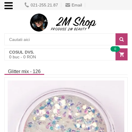
021-255.21.87
Email
0
COSUL DVS.
0
buc -
0
RON
Glitter mix - 126