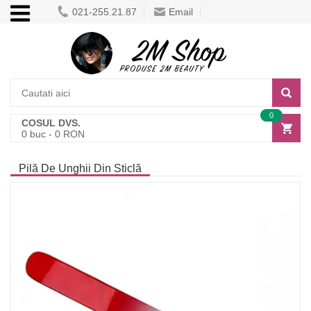
021-255.21.87
Email
0
COSUL DVS.
0
buc -
0
RON
Pilă De Unghii Din Sticlă