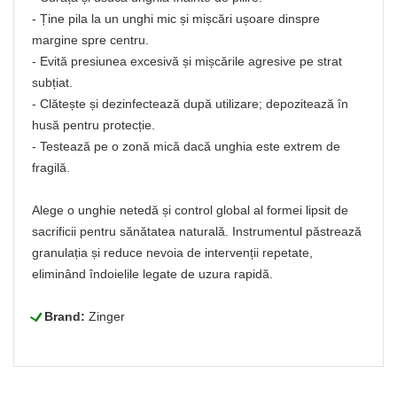
- Ține pila la un unghi mic și mișcări ușoare dinspre
margine spre centru.
- Evită presiunea excesivă și mișcările agresive pe strat
subțiat.
- Clătește și dezinfectează după utilizare; depozitează în
husă pentru protecție.
- Testează pe o zonă mică dacă unghia este extrem de
fragilă.
Alege o unghie netedă și control global al formei lipsit de
sacrificii pentru sănătatea naturală. Instrumentul păstrează
granulația și reduce nevoia de intervenții repetate,
eliminând îndoielile legate de uzura rapidă.
L
Brand:
Zinger