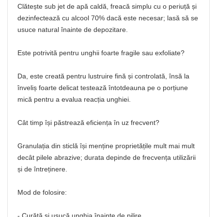
Clătește sub jet de apă caldă, freacă simplu cu o periuță și
dezinfectează cu alcool 70% dacă este necesar; lasă să se
usuce natural înainte de depozitare.
Este potrivită pentru unghii foarte fragile sau exfoliate?
Da, este creată pentru lustruire fină și controlată, însă la
înveliș foarte delicat testează întotdeauna pe o porțiune
mică pentru a evalua reacția unghiei.
Cât timp își păstrează eficiența în uz frecvent?
Granulația din sticlă își menține proprietățile mult mai mult
decât pilele abrazive; durata depinde de frecvența utilizării
și de întreținere.
Mod de folosire:
- Curăță și usucă unghia înainte de pilire.