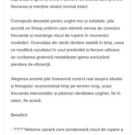
fisurarea și menține stratul normal intact.
Concepută deosebit pentru unghii moi și exfoliate, pila
acordă un finisaj uniform care elimină nevoia de corecturi
frecvente și restrânge riscul de rupere în momentul
modelării. Granulația din sticlă rămâne stabilă în timp, ceea
ce modifică rezultatul în unul predictibil la fiecare utilizare,
iar curățarea grabnică restabilește igiena excluzând
pierdere de eficiență.
Alegerea acestei pile înseamnă control real asupra siluetei
și finisajului: economisești timp pe termen lung, scazi
frecvența intervențiilor și păstrezi sănătatea unghiei, fie în
salon, fie acasă.
Beneficii:
- ???? Netezire ușoară care ponderează riscul de rupere a