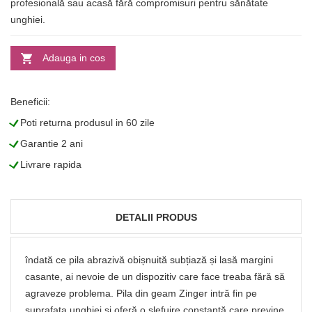
profesională sau acasă fără compromisuri pentru sănătate
unghiei.
Adauga in cos
Beneficii:
L
Poti returna produsul in 60 zile
L
Garantie 2 ani
L
Livrare rapida
DETALII PRODUS
îndată ce pila abrazivă obișnuită subțiază și lasă margini
casante, ai nevoie de un dispozitiv care face treaba fără să
agraveze problema. Pila din geam Zinger intră fin pe
suprafața unghiei și oferă o șlefuire constantă care previne