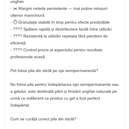
unghiei
- ✂️ Margini netede persistente — mai puține retușuri
ulterior manichiură
- ⏱️ Granulație stabilă în timp pentru efecte predictibile
- ???? Spălare rapidă și dezinfectare facilă între utilizări
- ???? Rezistență la utilizări repetate fără pierdere de
eficiență
- ???? Control precis al aspectului pentru rezultate
profesionale acasă
Pot folosi pila din sticlă pe oja semipermanentă?
Nu folosi pila pentru îndepărtarea ojei semipermanente sau
a gelului; este destinată pilirii și finisării unghiei naturale pe
urmă ce indiferent ce produs cu gel a fost perfect
îndepărtat.
Cum se curăță corect pila din sticlă?