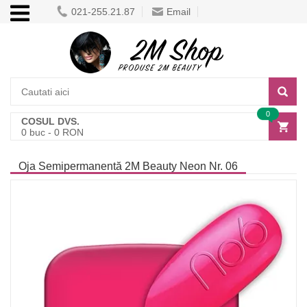
021-255.21.87
Email
0
COSUL DVS.
0
buc -
0
RON
Oja Semipermanentă 2M Beauty Neon Nr. 06