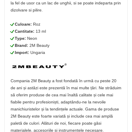
la fel de usor ca un lac de unghii, si se poate indeparta prin
dizolvare si pilire.
L
Culoare:
Roz
L
Cantitate:
13 ml
L
Type:
Neon
L
Brand:
2M Beauty
L
Import:
Ungaria
Compania 2M Beauty a fost fondată în urmă cu peste 20
de ani și astăzi este prezentă în mai multe țări. Ne străduim
să oferim produse de cea mai înaltă calitate și cele mai
fiabile pentru profesioniști, adaptându-ne la nevoile
manichiuristelor și la tendințele actuale. Gama de produse
2M Beauty este foarte variată și include cea mai amplă
paletă de culori. Alături de noi, fiecare poate găsi
materialele, accesoriile și instrumentele necesare.