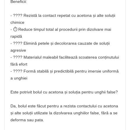
Beneficii:
- ???? Rezistă la contact repetat cu acetona și alte soluții
chimice
- ⏱️ Reduce timpul total al procedurii prin dizolvare mai
rapidă
- ???? Elimină petele și decolorarea cauzate de soluții
agresive
- ????️ Materialul maleabil facilitează scoaterea conținutului
fără efort
- ???? Formă stabilă și predictibilă pentru imersie uniformă
a unghiei
Este potrivit bolul cu acetona și soluția pentru unghii false?
Da, bolul este făcut pentru a rezista contactului cu acetona
și alte soluții utilizate la dizolvarea unghiilor false, fără a se
deforma sau pata.