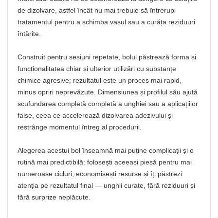
de dizolvare, astfel încât nu mai trebuie să întrerupi
tratamentul pentru a schimba vasul sau a curăța reziduuri
întărite.
Construit pentru sesiuni repetate, bolul păstrează forma și
funcționalitatea chiar și ulterior utilizări cu substanțe
chimice agresive; rezultatul este un proces mai rapid,
minus opriri neprevăzute. Dimensiunea și profilul său ajută
scufundarea completă completă a unghiei sau a aplicațiilor
false, ceea ce accelerează dizolvarea adezivului și
restrânge momentul întreg al procedurii.
Alegerea acestui bol înseamnă mai puține complicații și o
rutină mai predictibilă: folosești aceeași piesă pentru mai
numeroase cicluri, economisești resurse și îți păstrezi
atenția pe rezultatul final — unghii curate, fără reziduuri și
fără surprize neplăcute.