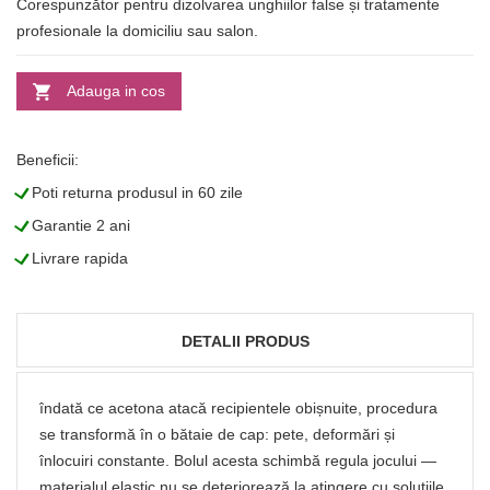
Corespunzător pentru dizolvarea unghiilor false și tratamente
profesionale la domiciliu sau salon.
Adauga in cos
Beneficii:
L
Poti returna produsul in 60 zile
L
Garantie 2 ani
L
Livrare rapida
DETALII PRODUS
îndată ce acetona atacă recipientele obișnuite, procedura
se transformă în o bătaie de cap: pete, deformări și
înlocuiri constante. Bolul acesta schimbă regula jocului —
materialul elastic nu se deteriorează la atingere cu soluțiile