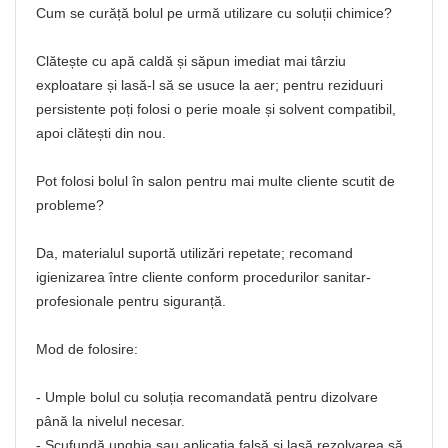
Cum se curăță bolul pe urmă utilizare cu soluții chimice?
Clătește cu apă caldă și săpun imediat mai târziu
exploatare și lasă-l să se usuce la aer; pentru reziduuri
persistente poți folosi o perie moale și solvent compatibil,
apoi clătești din nou.
Pot folosi bolul în salon pentru mai multe cliente scutit de
probleme?
Da, materialul suportă utilizări repetate; recomand
igienizarea între cliente conform procedurilor sanitar-
profesionale pentru siguranță.
Mod de folosire:
- Umple bolul cu soluția recomandată pentru dizolvare
până la nivelul necesar.
- Scufundă unghia sau aplicația falsă și lasă rezolvarea să