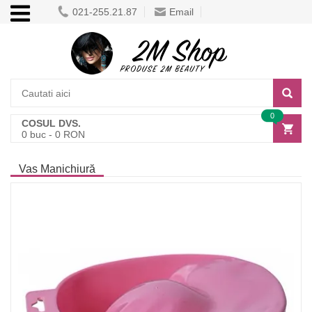
021-255.21.87
Email
0
COSUL DVS.
0
buc -
0
RON
Vas Manichiură