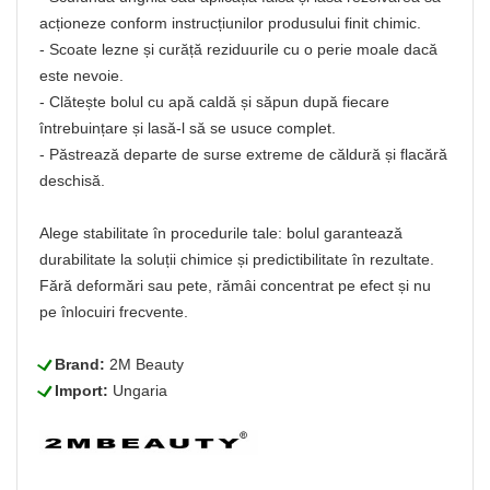
acționeze conform instrucțiunilor produsului finit chimic.
- Scoate lezne și curăță reziduurile cu o perie moale dacă
este nevoie.
- Clătește bolul cu apă caldă și săpun după fiecare
întrebuințare și lasă-l să se usuce complet.
- Păstrează departe de surse extreme de căldură și flacără
deschisă.
Alege stabilitate în procedurile tale: bolul garantează
durabilitate la soluții chimice și predictibilitate în rezultate.
Fără deformări sau pete, rămâi concentrat pe efect și nu
pe înlocuiri frecvente.
L
Brand:
2M Beauty
L
Import:
Ungaria